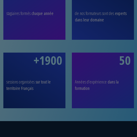
stagiaires formés
chaque année
de nos formateurs sont des
experts
dans leur domaine
+1900
50
sessions organisées
sur tout le
Années d’expérience
dans la
territoire Français
formation