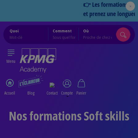
👉 Les formations Cercles 
et prenez une longueur d’
Quoi
Comment
Où
Menu
Accueil
Blog
Contact
Compte
Panier
Nos formations Soft skills