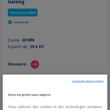
learning
Incontournable
Distanciel
Durée :
30 MN
A partir de :
20 € HT
Découvrir
Continuer sans accepter
Feedback : pratiquer au quotidien E-learning
Votre vie privée nous importe
Incontournable
Nous utilisons des cookies et des technologies similaires