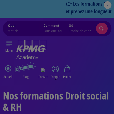
👉 Les formations Cercles 20
et prenez une longueur d’av
Quoi
Comment
Où
Menu
Accueil
Blog
Contact
Compte
Panier
Nos formations Droit social
& RH