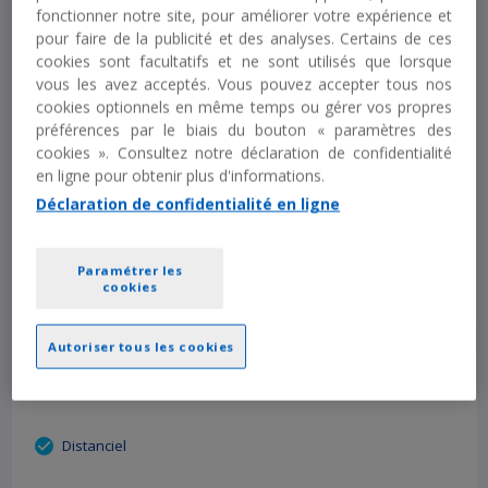
Learning
fonctionner notre site, pour améliorer votre expérience et
pour faire de la publicité et des analyses. Certains de ces
cookies sont facultatifs et ne sont utilisés que lorsque
Distanciel
vous les avez acceptés. Vous pouvez accepter tous nos
cookies optionnels en même temps ou gérer vos propres
préférences par le biais du bouton « paramètres des
cookies ». Consultez notre déclaration de confidentialité
Durée :
20 MN
en ligne pour obtenir plus d'informations.
A partir de :
15 € HT
Déclaration de confidentialité en ligne
Découvrir
Paramétrer les
cookies
Autoriser tous les cookies
Droit social E-Learning
Distanciel