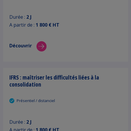
Durée :
2 J
A partir de :
1 800 € HT
Découvrir
IFRS : maîtriser les difficultés liées à la
consolidation
Présentiel / distanciel
Durée :
2 J
A partir de :
1 800 € HT