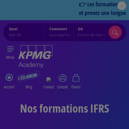
👉 Les formations Cercles
et prenez une longueur d
Quoi
Comment
Où
Menu
Accueil
Blog
Contact
Compte
Panier
Nos formations IFRS