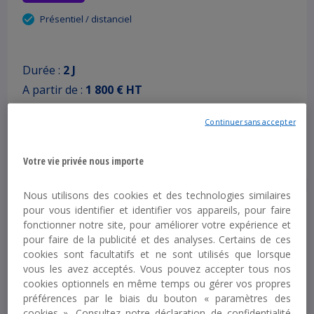
Présentiel / distanciel
Durée :
2 J
A partir de :
1 800 € HT
Continuer sans accepter
Découvrir
Votre vie privée nous importe
Nous utilisons des cookies et des technologies similaires
pour vous identifier et identifier vos appareils, pour faire
Les bases de la comptabilisation des
fonctionner notre site, pour améliorer votre expérience et
instruments financiers en IFRS
pour faire de la publicité et des analyses. Certains de ces
cookies sont facultatifs et ne sont utilisés que lorsque
Nouveauté
vous les avez acceptés. Vous pouvez accepter tous nos
cookies optionnels en même temps ou gérer vos propres
Présentiel / distanciel
préférences par le biais du bouton « paramètres des
cookies ». Consultez notre déclaration de confidentialité