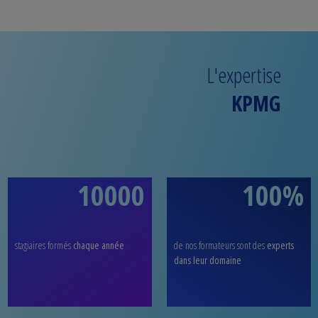
L'expertise
KPMG
10000
100%
stagiaires formés
chaque année
de nos formateurs sont des
experts
dans leur domaine