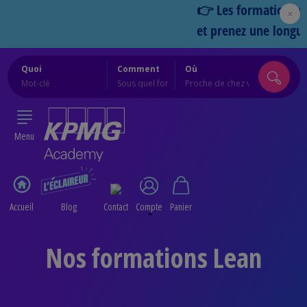
👉 Les formations Cercl
et prenez une longueur
Quoi
Comment
Où
Menu
Accueil
Blog
Contact
Compte
Panier
Nos formations Lean