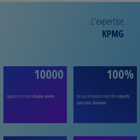
L'expertise
KPMG
10000
100%
stagiaires formés
chaque année
de nos formateurs sont des
experts
dans leur domaine