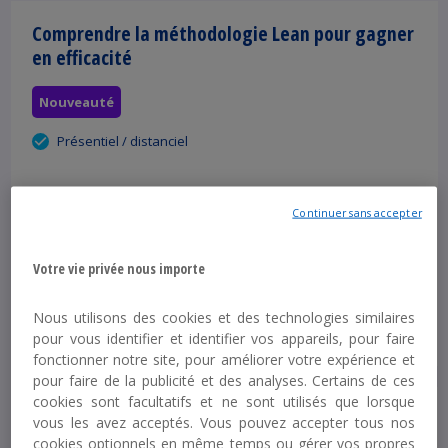
Comprendre la méthodologie Lean pour gagner
en efficacité
Nouveauté
Présentiel / distanciel
Durée :
3 H 30 MN
Continuer sans accepter
A partir de :
650 € HT
Votre vie privée nous importe
Découvrir
Nous utilisons des cookies et des technologies similaires
pour vous identifier et identifier vos appareils, pour faire
fonctionner notre site, pour améliorer votre expérience et
pour faire de la publicité et des analyses. Certains de ces
cookies sont facultatifs et ne sont utilisés que lorsque
Approfondir les fondamentaux du Lean pour
vous les avez acceptés. Vous pouvez accepter tous nos
mener des projets d'amélioration
cookies optionnels en même temps ou gérer vos propres