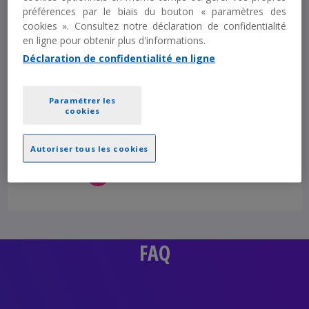
préférences par le biais du bouton « paramètres des
cookies ». Consultez notre déclaration de confidentialité
Nouveauté
en ligne pour obtenir plus d'informations.
Présentiel / distanciel
Déclaration de confidentialité en ligne
Paramétrer les
Durée :
7 H
cookies
A partir de :
800 € HT
Autoriser tous les cookies
Découvrir
FAQ