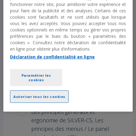
fonctionner notre site, pour améliorer votre expérience et
Programme
pour faire de la publicité et des analyses. Certains de ces
cookies sont facultatifs et ne sont utilisés que lorsque
vous les avez acceptés. Vous pouvez accepter tous nos
cookies optionnels en même temps ou gérer vos propres
INTRODUCTION
préférences par le biais du bouton « paramètres des
cookies ». Consultez notre déclaration de confidentialité
Permettre au groupe projet de
en ligne pour obtenir plus d'informations.
Déclaration de confidentialité en ligne
préparer l'implantation de SILVER-
CS dans leur entreprise.
Paramétrer les
cookies
Autoriser tous les cookies
FORMATION AU CONCEPT DE SILVER-CS
Les principes généraux et
ergonomie de SILVER-CS, Les
principes des menus / Le panel