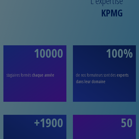
L'expertise
KPMG
10000
100%
stagiaires formés
chaque année
de nos formateurs sont des
experts
dans leur domaine
+1900
50