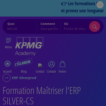
👉 Les formations Cercles 202
et prenez une longueur d’ava
Quoi
Comment
Où
Menu
Accueil
Blog
Contact
Compte
Panier
ERP Silverprod
Formation Maîtriser l'ERP
SILVER-CS