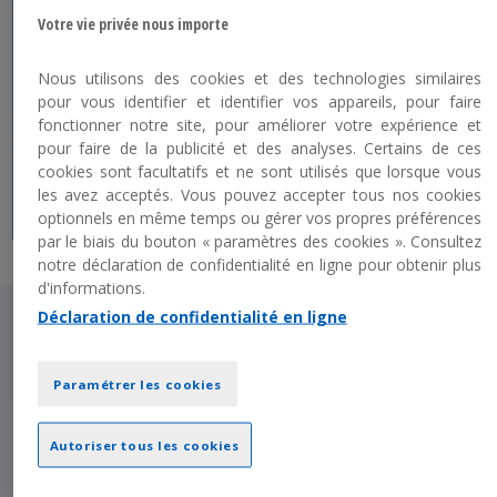
Votre vie privée nous importe
Nos
experts KPMG
Nous utilisons des cookies et des technologies similaires
Tous nos formateurs sont des consultants
pour vous identifier et identifier vos appareils, pour faire
reconnus dans leurs domaines.
Ils
fonctionner notre site, pour améliorer votre expérience et
interviennent chaque jour pour
pour faire de la publicité et des analyses. Certains de ces
accompagner les clients KPMG.
cookies sont facultatifs et ne sont utilisés que lorsque vous
les avez acceptés. Vous pouvez accepter tous nos cookies
optionnels en même temps ou gérer vos propres préférences
par le biais du bouton « paramètres des cookies ». Consultez
notre déclaration de confidentialité en ligne pour obtenir plus
d'informations.
Déclaration de confidentialité en ligne
Programme
Paramétrer les cookies
MÉTHODOLOGIE DE CADRAGE DU TABLEAU
Autoriser tous les cookies
DE VARIATION DES CAPITAUX PROPRES