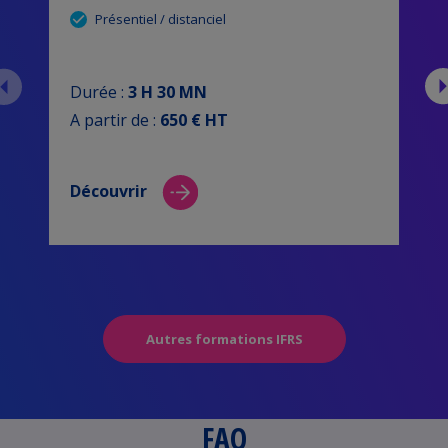
Présentiel / distanciel
Durée :
3 H 30 MN
A partir de :
650 € HT
A
Découvrir
Autres formations IFRS
FAQ