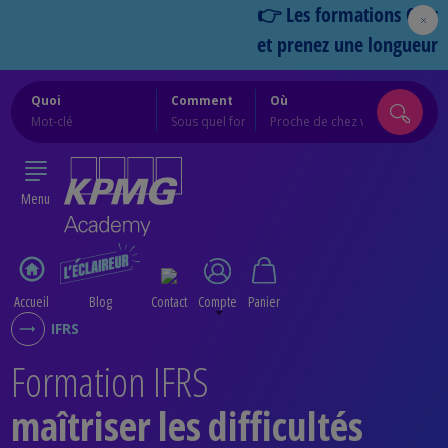
👉 Les formations Cercles 20
et prenez une longueur d’av
Quoi
Comment
Où
Menu
Accueil
Blog
Contact
Compte
Panier
IFRS
Formation IFRS
maîtriser les difficultés