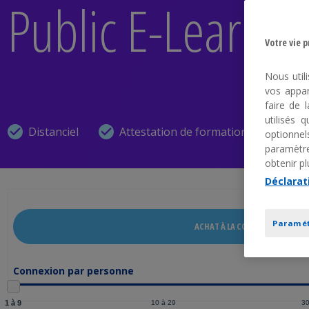
Public E-Learnin
Votre vie 
Nous util
vos appar
faire de 
utilisés
Distanciel
Attestation de formation
optionne
paramètre
obtenir pl
Déclarat
Paramét
ACHAT À LA CONNEXION
Connexion par personne
1 à 9
10 à 29
30