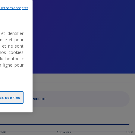
uer sans accepter
et identifier
ence et pour
s et ne sont
nos cookies
du bouton «
n ligne pour
les cookies
ACHAT DU MODULE
 149
150 à 499
+500