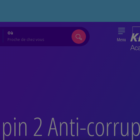
👉 Les f
Où
Menu
pin 2 Anti-corrup