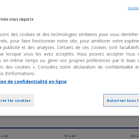
g
Contin
privée nous importe
isons des cookies et des technologies similaires pour vous identifier 
eils, pour faire fonctionner notre site, pour améliorer votre expéri
la publicité et des analyses. Certains de ces cookies sont facultatif
 que lorsque vous les avez acceptés. Vous pouvez accepter tous 
ls en même temps ou gérer vos propres préférences par le biais 
s des cookies ». Consultez notre déclaration de confidentialité e
us d'informations.
Inclus dans l'abonnement
E-learning➕
ion de confidentialité en ligne
rer les cookies
Autoriser tous 
 à 49
50 à 99
100 à