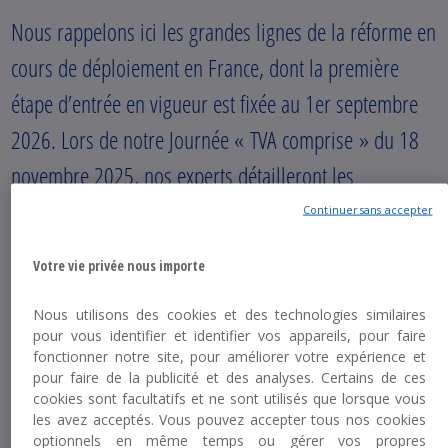
Nous rappelons ici les grandes lignes de la réforme en
cours de déploiement en France, dont la première
étape d’entrée en vigueur est fixée au 1er septembre
2026. Lors de notre Journée « TVA comprise » du 18
novembre 2025, nos experts détailleront les
implications pratiques de cette importante réforme à
Continuer sans accepter
laquelle toutes les entreprises doivent se préparer dès
Votre vie privée nous importe
maintenant.
Nous utilisons des cookies et des technologies similaires
pour vous identifier et identifier vos appareils, pour faire
fonctionner notre site, pour améliorer votre expérience et
pour faire de la publicité et des analyses. Certains de ces
cookies sont facultatifs et ne sont utilisés que lorsque vous
Publié le 10 Octobre 2025
les avez acceptés. Vous pouvez accepter tous nos cookies
optionnels en même temps ou gérer vos propres