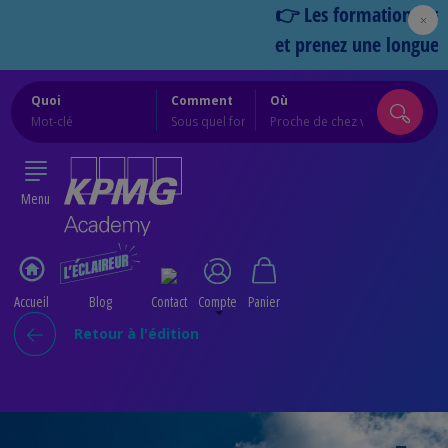
👉 Les formations Cercles
et prenez une longueur d
Quoi
Comment
Où
Menu
Accueil
Blog
Contact
Compte
Panier
Retour à l'édition