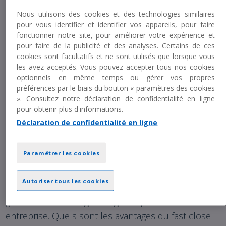
Nous utilisons des cookies et des technologies similaires
pour vous identifier et identifier vos appareils, pour faire
Le pouvoir de piloter votre
fonctionner notre site, pour améliorer votre expérience et
pour faire de la publicité et des analyses. Certains de ces
entreprise avec des données
cookies sont facultatifs et ne sont utilisés que lorsque vous
les avez acceptés. Vous pouvez accepter tous nos cookies
optionnels en même temps ou gérer vos propres
fiables et actualisées
préférences par le biais du bouton « paramètres des cookies
». Consultez notre déclaration de confidentialité en ligne
pour obtenir plus d'informations.
Le Fast Closing repose sur une méthodologie
Déclaration de confidentialité en ligne
rigoureuse combinant l'automatisation des tâches
répétitives, la centralisation des données, la
Paramétrer les cookies
collaboration étroite des équipes et une culture
d'amélioration continue. Cette synergie entre
Autoriser tous les cookies
technologie, collaboration et innovation permet de
générer des avantages tangibles pour votre
entreprise. Quels sont les avantages du fast close