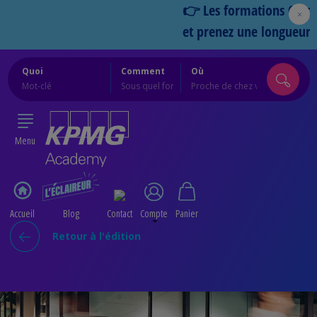
👉 Les formations Cercles 202
et prenez une longueur d’ava
Quoi
Comment
Où
Menu
Accueil
Blog
Contact
Compte
Panier
Retour à l'édition