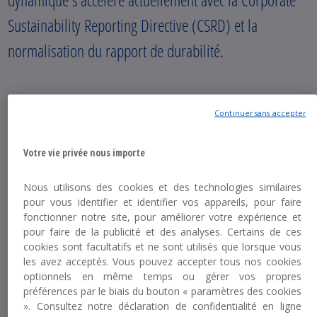
Sustainability Reporting Directive (CSRD) et la
normalisation du rapport de durabilité.
Publié le 17 Janvier 2024
Continuer sans accepter
Temps de lecture 4 minutes
Votre vie privée nous importe
Nous utilisons des cookies et des technologies similaires
Qu'est-ce que la directive CSRD ?
pour vous identifier et identifier vos appareils, pour faire
fonctionner notre site, pour améliorer votre expérience et
pour faire de la publicité et des analyses. Certains de ces
La CSRD est une extension et une révision majeure
cookies sont facultatifs et ne sont utilisés que lorsque vous
les avez acceptés. Vous pouvez accepter tous nos cookies
de la directive actuelle sur la publication
optionnels en même temps ou gérer vos propres
d'informations non financières (NFRD). Elle vise à
préférences par le biais du bouton « paramètres des cookies
augmenter la qualité, la comparabilité et la
». Consultez notre déclaration de confidentialité en ligne