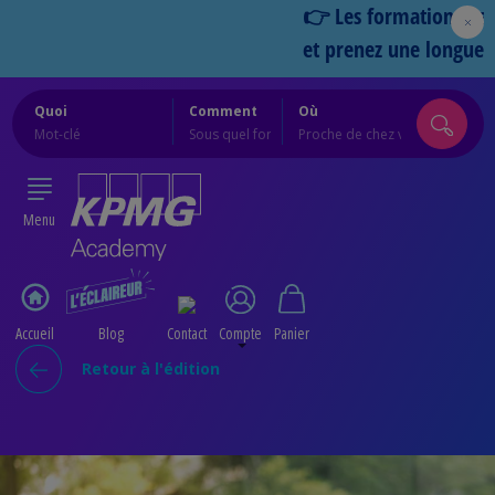
👉 Les formations Cercles 
et prenez une longueur d’
Quoi
Comment
Où
Menu
Accueil
Blog
Contact
Compte
Panier
Retour à l'édition